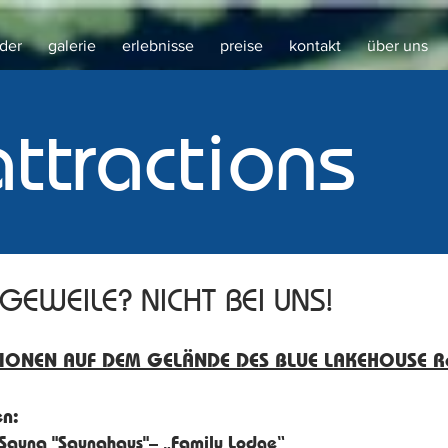
der
galerie
erlebnisse
preise
kontakt
über uns
attractions
GEWEILE? NICHT BEI UNS!
IONEN AUF DEM GELÄNDE DES BLUE LAKEHOUSE Re
n:
 Sauna "Saunahaus"– „Family Lodge“