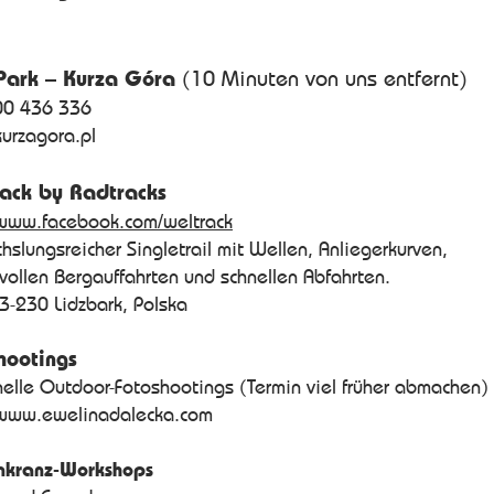
Park – Kurza Góra
(10 Minuten von uns entfernt)
00 436 336
kurzagora.pl
ack by Radtracks
/www.facebook.com/weltrack
hslungsreicher Singletrail mit Wellen, Anliegerkurven,
vollen Bergauffahrten und schnellen Abfahrten.
3-230 Lidzbark, Polska
hootings
nelle Outdoor-Fotoshootings (Termin viel früher abmachen)
/www.ewelinadalecka.com
nkranz-Workshops