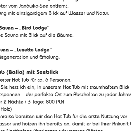
ter vom Janówko-See entfernt.
ng mit einzigartigem Blick auf Wasser und Natur.
 Sauna – „Bird Lodge“
e Sauna mit Blick auf die Bäume.
auna – „Lunette Lodge“
 Regeneration und Erholung.
ub (Balia) mit Seeblick
erter Hot Tub für ca. 6 Personen.
 Sie herzlich ein, in unserem Hot Tub mit traumhaftem Blick
tspannen – der perfekte Ort zum Abschalten zu jeder Jahres
ür 2 Nächte / 3 Tage: 800 PLN
 Holz)
Anreise bereiten wir den Hot Tub für die erste Nutzung vor –
sser und heizen ihn bereits an, damit er bei Ihrer Ankunft b
re Nachheizen überlassen wir unseren Gästen.