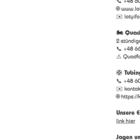
📞 +48 6
🌐
www.lot
✉️ lotyif
🏍️ Quad
2-stündig
📞 +48 6
⚠️ Quadfa
🛟
Tubin
📞 +48 6
✉️ kontak
🌐
https://
Unsere 
link hier
Jagen u