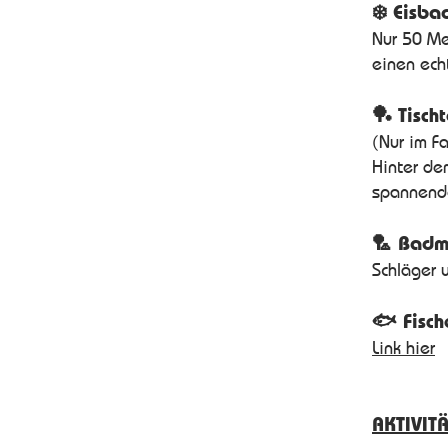
❄️ Eisba
Nur 50 Me
einen ech
🏓 Tisch
(Nur im F
Hinter de
spannende
🏸 Badm
Schläger 
🐟 Fisch
Link hier
AKTIVIT