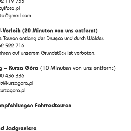
02 119 735
yifoto.pl
oto@gmail.com
-Verleih (20 Minuten von uns entfernt)
e Touren entlang der Drwęca und durch Wälder.
62 522 716
hren auf unserem Grundstück ist verboten.
g – Kurza Góra
(10 Minuten von uns entfernt)
00 436 336
t@kurzagora.pl
kurzagora.pl
Empfehlungen Fahrradtouren
nd Jadgreviere