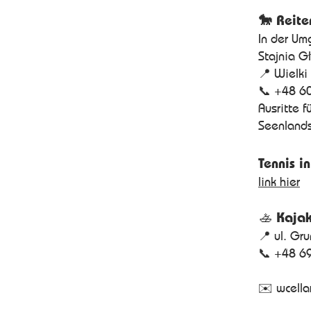
🐎 Reite
In der Um
Stajnia G
📍 Wielki
📞 +48 6
Ausritte 
Seenlands
Tennis i
link hier
🚣
Kajak
📍 ul. Gr
📞 +48 6
✉️ wcell