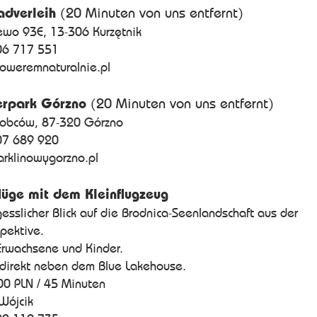
adverleih
(20 Minuten von uns entfernt)
ewo 93E, 13-306 Kurzętnik
06 717 551
/roweremnaturalnie.pl
erpark Górzno
(20 Minuten von uns entfernt)
robców, 87-320 Górzno
07 689 920
parklinowygorzno.pl
lüge mit dem Kleinflugzeug
gesslicher Blick auf die Brodnica-Seenlandschaft aus der
pektive.
 Erwachsene und Kinder.
t direkt neben dem Blue Lakehouse.
00 PLN / 45 Minuten
Wójcik