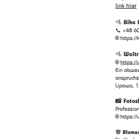
link hier
🚵
Bike 
📞 +48 6
🌐
https://
🚵
Weltr
🌐
https:/
Ein abwec
anspruchs
Lipowa, 1
📸 Fotos
Professio
🌐
https:/
🌸 Blume