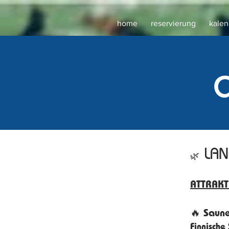
home
reservierung
kalen
LAN
🌿
ATTRAKT
🔥
Saune
Finnische