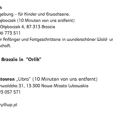
n
gebung – für Kinder und Erwachsene.
łęboczek (10 Minuten von uns entfernt)
 Głęboczek 4, 87-313 Brzozie
06 773 511
für Anfänger und Fortgeschrittene in wunderschöner Wald- u
chaft.
n Brzozie in "Orlik"
touren
„Libra” (10 Minuten von uns entfernt)
unwaldzka 31, 13-300 Nowe Miasto Lubawskie
93 057 571
ary@wp.pl