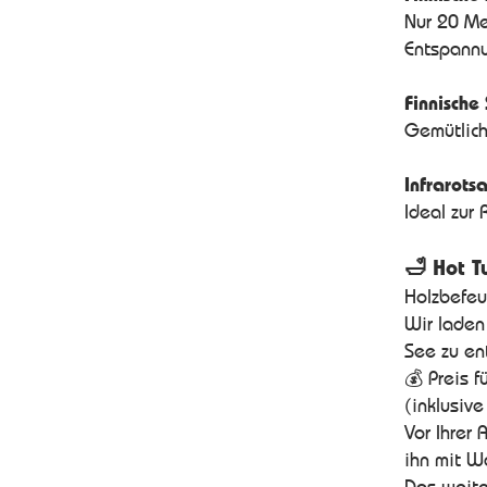
Nur 20 Me
Entspannu
Finnische
Gemütlich
Infrarots
Ideal zur
🛁 Hot T
Holzbefeu
Wir laden
See zu en
💰 Preis f
(inklusive
Vor Ihrer 
ihn mit Wa
Das weite