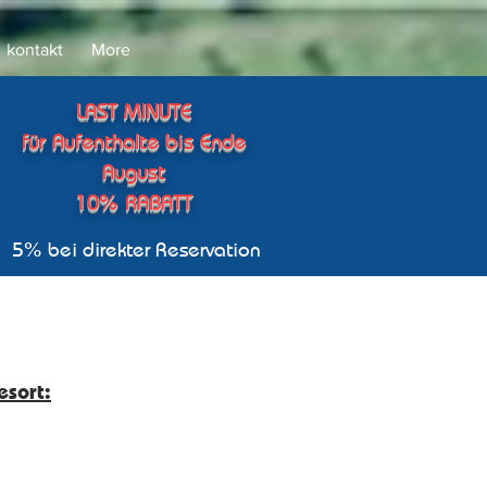
kontakt
More
LAST MINUTE
für Aufenthalte bis Ende
August
10
% RABATT
5% bei direkter
Reservation
sort: