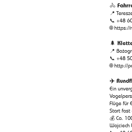
🚴
Fahrr
📍 Teresz
📞 +48 6
🌐
https:/
🌲
Klett
📍 Bożog
📞 +48 5
🌐
http://
✈️ Rundf
Ein unver
Vogelpers
Flüge für
Start fas
💰 Ca. 10
Wojciech 