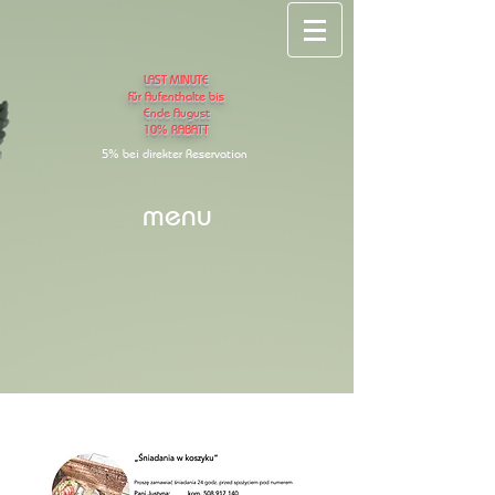
LAST MINUTE
für Aufenthalte bis
Ende August
10
% RABATT
5% bei direkter
Reservation
menu